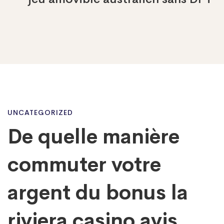
De
UNCATEGORIZED
De quelle manière
quelle
commuter votre
manière
argent du bonus la
riviera casino avis