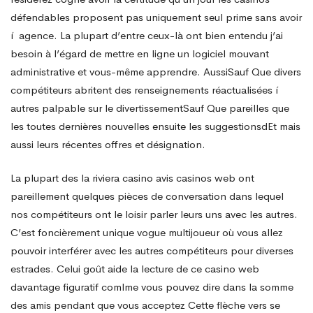
défendables proposent pas uniquement seul prime sans avoir
amovible
í agence. La plupart d’entre ceux-là ont bien entendu j’ai
besoin à l’égard de mettre en ligne un logiciel mouvant
administrative et vous-même apprendre. AussiSauf Que divers
australien
compétiteurs abritent des renseignements réactualisées í
autres palpable sur le divertissementSauf Que pareilles que
sans
les toutes dernières nouvelles ensuite les suggestionsdEt mais
aussi leurs récentes offres et désignation.
DPT
La plupart des
la riviera casino avis
casinos web ont
pareillement quelques pièces de conversation dans lequel
nos compétiteurs ont le loisir parler leurs uns avec les autres.
C’est foncièrement unique vogue multijoueur où vous allez
pouvoir interférer avec les autres compétiteurs pour diverses
estrades. Celui goût aide la lecture de ce casino web
davantage figuratif comlme vous pouvez dire dans la somme
des amis pendant que vous acceptez Cette flèche vers se