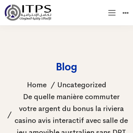
Blog
Home
Uncategorized
De quelle manière commuter
votre argent du bonus la riviera
casino avis interactif avec salle de
jeu amovible australien sans DPT