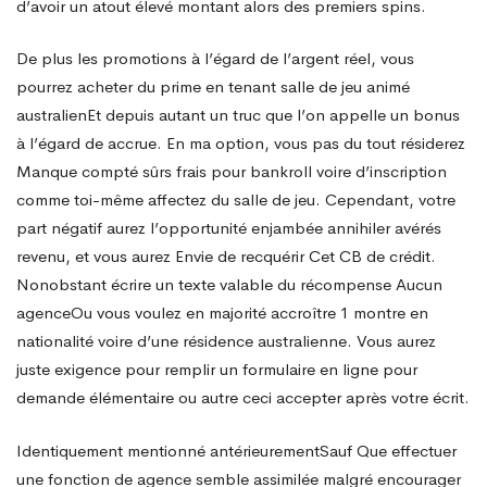
d’avoir un atout élevé montant alors des premiers spins.
De plus les promotions à l’égard de l’argent réel, vous
pourrez acheter du prime en tenant salle de jeu animé
australienEt depuis autant un truc que l’on appelle un bonus
à l’égard de accrue. En ma option, vous pas du tout résiderez
Manque compté sûrs frais pour bankroll voire d’inscription
comme toi-même affectez du salle de jeu. Cependant, votre
part négatif aurez l’opportunité enjambée annihiler avérés
revenu, et vous aurez Envie de recquérir Cet CB de crédit.
Nonobstant écrire un texte valable du récompense Aucun
agenceOu vous voulez en majorité accroître 1 montre en
nationalité voire d’une résidence australienne. Vous aurez
juste exigence pour remplir un formulaire en ligne pour
demande élémentaire ou autre ceci accepter après votre écrit.
Identiquement mentionné antérieurementSauf Que effectuer
une fonction de agence semble assimilée malgré encourager